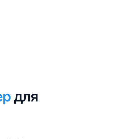
ер
для