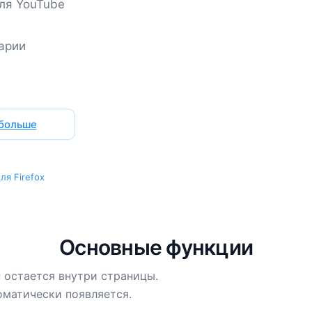
для YouTube
арии
 больше
ля Firefox
Основные функции
н остается внутри страницы.
оматически появляется.